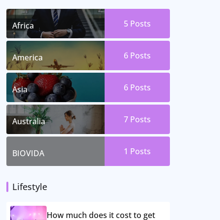
5 Posts
Africa
6 Posts
America
6 Posts
Asia
7 Posts
Australia
1 Posts
BIOVIDA
Lifestyle
How much does it cost to get