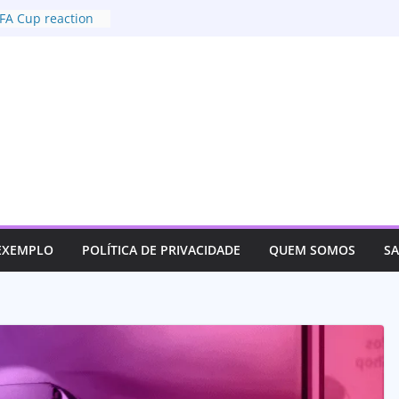
FA Cup reaction
dition deal with
f US
ustice for her son
 track an
 EXEMPLO
POLÍTICA DE PRIVACIDADE
QUEM SOMOS
S