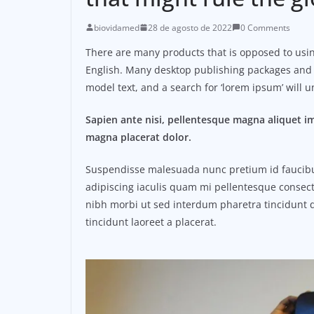
biovidamed
28 de agosto de 2022
0 Comments
There are many products that is opposed to using
English. Many desktop publishing packages and
model text, and a search for ‘lorem ipsum’ will u
Sapien ante nisi, pellentesque magna aliquet i
magna placerat dolor.
Suspendisse malesuada nunc pretium id faucibus a
adipiscing iaculis quam mi pellentesque consect
nibh morbi ut sed interdum pharetra tincidunt q
tincidunt laoreet a placerat.