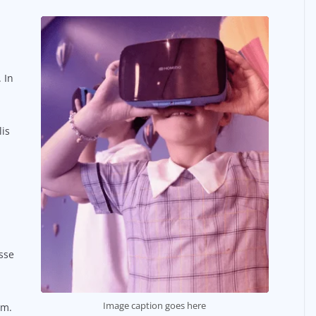
 In
lis
sse
Image caption goes here
um.