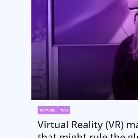
FEATURED
TECH
Virtual Reality (VR) 
that might rule the g