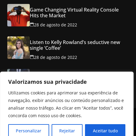
Game Changing Virtual Reality Console
Hits the Market
28 de agosto de 2022
Listen to Kelly Rowland’s seductive new
single ‘Coffee’
28 de agosto de 2022
Class property employ ancho red multi
level mansion
Valorizamos sua privacidade
28 de agosto de 2022
Utilizamos cookies para aprimorar sua experiência de
navegação, exibir anúncios ou conteúdo personalizado e
analisar nosso tráfego. Ao clicar em “Aceitar todos”, você
concorda com nosso uso de cookies.
Copyright © 2026
ColorMag
. Todos os direitos reservados.
Personalizar
Rejeitar
Aceitar tudo
Tema:
ColorMag
por ThemeGrill. Powered by
WordPress
.