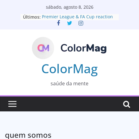
Pular
sábado, agosto 8, 2026
para
Últimos:
Premier League & FA Cup reaction
o
Olá, mundo!
UK to change extradition deal with
conteúdo
the Government of US
A mum’s fight for justice for her son
Disease detectives track an
invisible virus
ColorMag
saúde da mente
quem somos