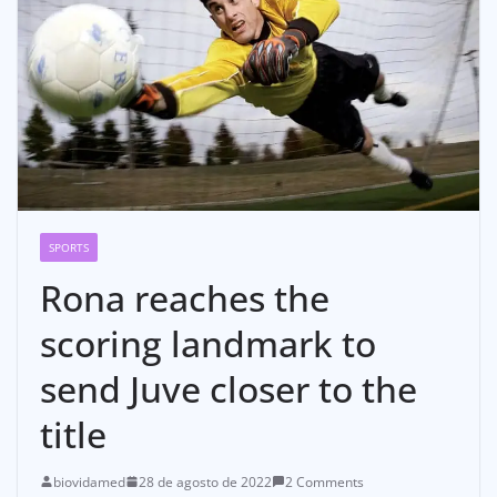
SPORTS
Rona reaches the
scoring landmark to
send Juve closer to the
title
biovidamed
28 de agosto de 2022
2 Comments