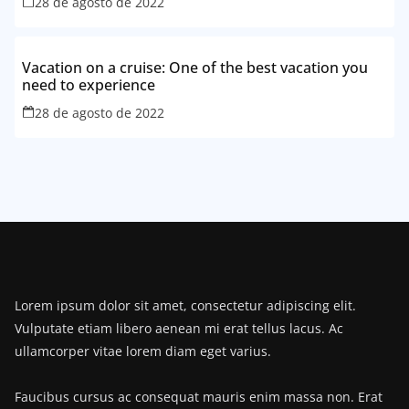
28 de agosto de 2022
Vacation on a cruise: One of the best vacation you
need to experience
28 de agosto de 2022
Lorem ipsum dolor sit amet, consectetur adipiscing elit.
Vulputate etiam libero aenean mi erat tellus lacus. Ac
ullamcorper vitae lorem diam eget varius.
Faucibus cursus ac consequat mauris enim massa non. Erat