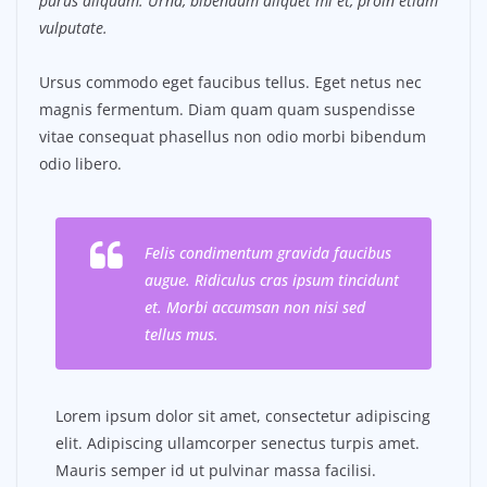
purus aliquam. Urna, bibendum aliquet mi et, proin etiam
vulputate.
Ursus commodo eget faucibus tellus. Eget netus nec
magnis fermentum. Diam quam quam suspendisse
vitae consequat phasellus non odio morbi bibendum
odio libero.
Felis condimentum gravida faucibus
augue. Ridiculus cras ipsum tincidunt
et. Morbi accumsan non nisi sed
tellus mus.
Lorem ipsum dolor sit amet, consectetur adipiscing
elit. Adipiscing ullamcorper senectus turpis amet.
Mauris semper id ut pulvinar massa facilisi.