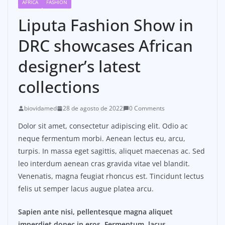
AFRICA
FASHION
Liputa Fashion Show in
DRC showcases African
designer’s latest
collections
biovidamed
28 de agosto de 2022
0 Comments
Dolor sit amet, consectetur adipiscing elit. Odio ac
neque fermentum morbi. Aenean lectus eu, arcu,
turpis. In massa eget sagittis, aliquet maecenas ac. Sed
leo interdum aenean cras gravida vitae vel blandit.
Venenatis, magna feugiat rhoncus est. Tincidunt lectus
felis ut semper lacus augue platea arcu.
Sapien ante nisi, pellentesque magna aliquet
imperdiet donec in eros. Fermentum, lacus